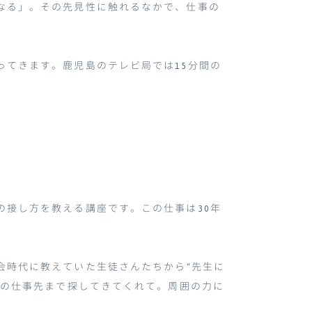
なる」。その先見性に触れるなかで、仕事の
ってきます。鹿児島のテレビ局では
15
分間の
。
の接し方を教える講座です。この仕事は
30
年
会時代に教えていた生徒さんたちから
“
先生に
の仕事先まで探してきてくれて。周囲の力に