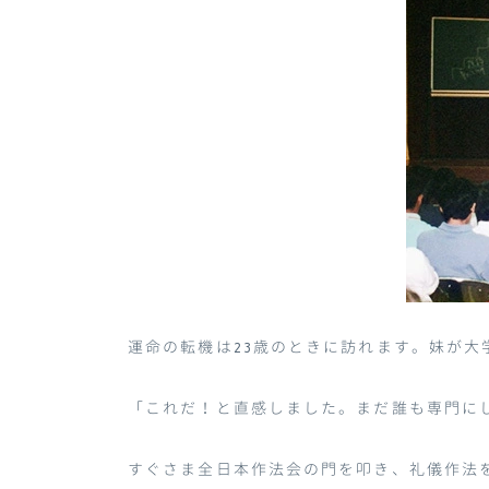
運命の転機は
23
歳のときに訪れます。妹が大
「これだ！と直感しました。まだ誰も専門に
すぐさま全日本作法会の門を叩き、礼儀作法