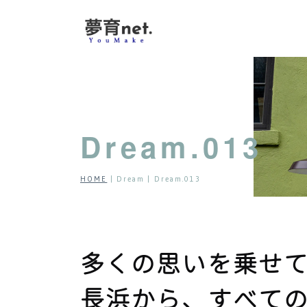
夢を育て、夢
Dream.013
HOME
| Dream |
Dream.013
多くの思いを乗せ
長浜から、すべて