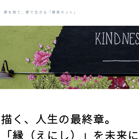
で生きる「夢育ネット」
て描く、人生の最終章。
の「縁（えにし）」を未来