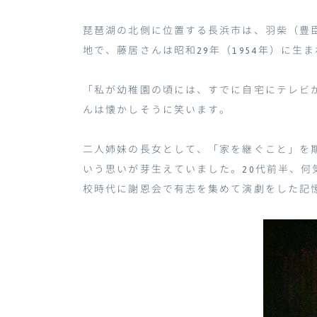
琵琶湖の北側に位置する長浜市は、羽柴（豊
地で、藤居さんは昭和
29
年（
1954
年）に生ま
「私が幼稚園の頃には、すでに自宅にテレビ
んは懐かしそうに笑います。
二人姉妹の長女として、「家を継ぐこと」を
いう思いが芽生えていました。
20
代前半、何
校時代に謝恩会で有志を集めて演劇をした記