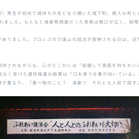
臣）秀吉が初めて城持ち大名となり開いた城下町。商人の町と
れました。もともと海産物問屋だった実家は間口が広く、純
がありました。プロレスの力道山の試合が放映される日は、近
期待されながらも、心のどこかには「結婚して家庭を持ちたい
気なく受けた適性検査の結果は「口を使う仕事が向いている」
憶が重なり、「食べ物のこと？ 演劇？ それとも人前で話す