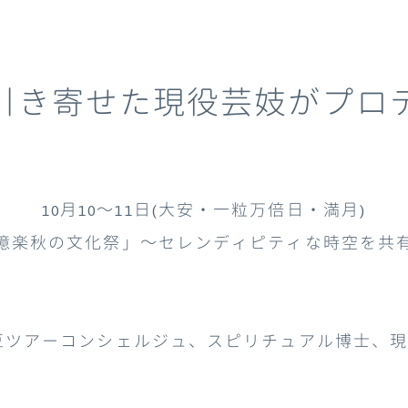
を引き寄せた現役芸妓がプロ
10月10～11日(大安・一粒万倍日・満月)
億楽秋の文化祭」～セレンディピティな時空を共
豆ツアーコンシェルジュ、スピリチュアル博士、