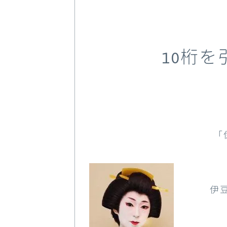
10桁
「
伊