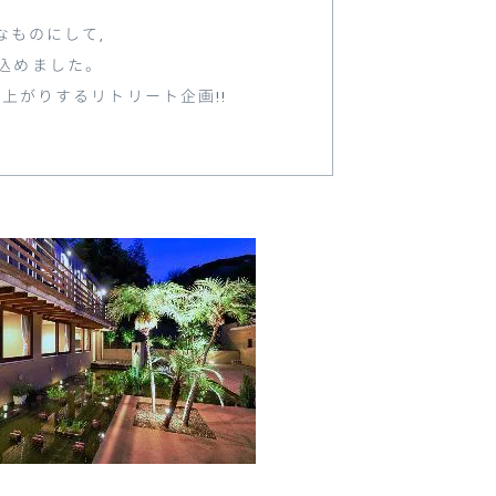
なものにして,
込めました。
上がりするリトリート企画!!