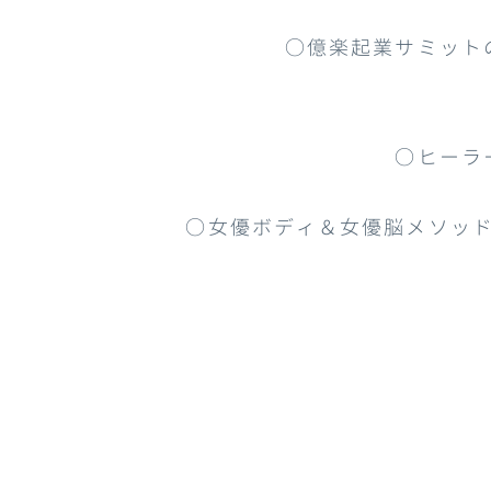
○億楽起業サミット
○ヒーラ
○
女優ボディ＆女優脳メソッ