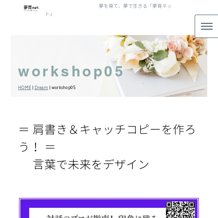
夢を育て、夢で生きる「夢育ネッ
ト」
workshop05
HOME
|
Dream
|
workshop05
＝ 肩書き＆キャッチコピーを作ろ
う！ ＝
言葉で未来をデザイン