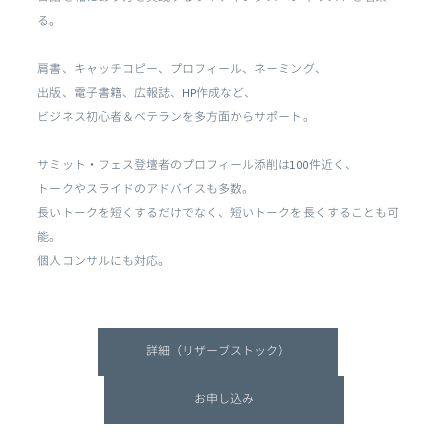
る。
肩書、キャッチコピー、プロフィール、ネーミング、
出版、電子書籍、広報誌、HP作成など、
ビジネス初心者＆ベテランを多方面からサポート。
サミット・フェス登壇者のプロフィール添削は100件近く、
トークやスライドのアドバイスも多数。
長いトークを短くするだけでなく、短いトークを長くすることも可
能。
個人コンサルにも対応。
詳細（リザーブストック）
お申し込み