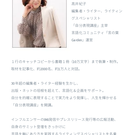
高井紀子
編集者・ライター、ライティン
グスペシャリスト
「自分表現講座」主宰
言語化コミュニティ「言の葉
Garden」運営
１行のキャッチコピーから書籍１冊（10万文字）まで執筆・制作。
取材を記事化、約2000名、約1万人と対話。
30年超の編集者・ライター経験を生かし、
出版・ネットの垣根を超えて、言語化＆企画をサポート。
自分を的確に表現することで実力をより発揮し、人生を輝かせる
「自分表現講座」を開講。
インフルエンサーのSNS発信やプレスリリース発行等の広報活動、
自身のサミット登壇をきっかけに
言語を軸にあり方を実践するライティングスペシャリストを名乗